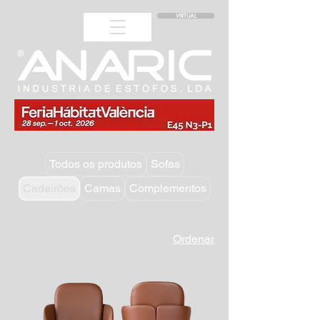
VIRTUAL
Todos os produtos
Sofas
Cadeirões
Camas
Complementos
43 produtos
Ordenar