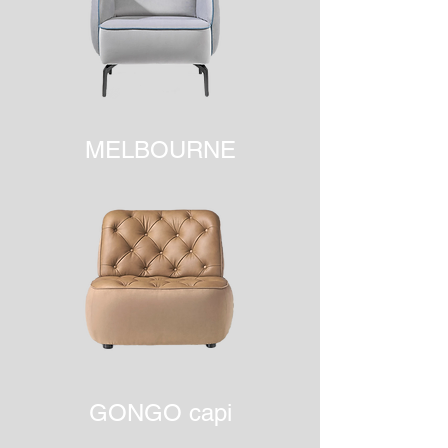
MELBOURNE
GONGO capi