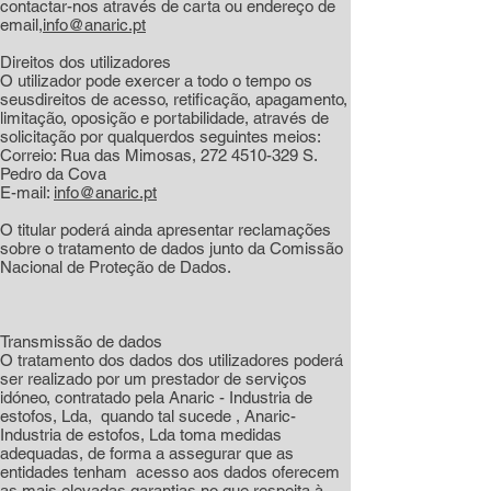
contactar-nos através de carta ou endereço de
email,
info@anaric.pt
Direitos dos utilizadores
O utilizador pode exercer a todo o tempo os
seusdireitos de acesso, retificação, apagamento,
limitação, oposição e portabilidade, através de
solicitação por qualquerdos seguintes meios:
Correio: Rua das Mimosas,
272 4510-329
S.
Pedro da Cova
E-mail:
info@anaric.pt
O titular poderá ainda apresentar reclamações
sobre o tratamento de dados junto da Comissão
Nacional de Proteção de Dados.
Transmissão de dados
O tratamento dos dados dos utilizadores poderá
ser realizado por um prestador de serviços
idóneo, contratado pela Anaric - Industria de
estofos, Lda, quando tal sucede , Anaric-
Industria de estofos, Lda toma medidas
adequadas, de forma a assegurar que as
entidades tenham acesso aos dados oferecem
as mais elevadas garantias no que respeita à