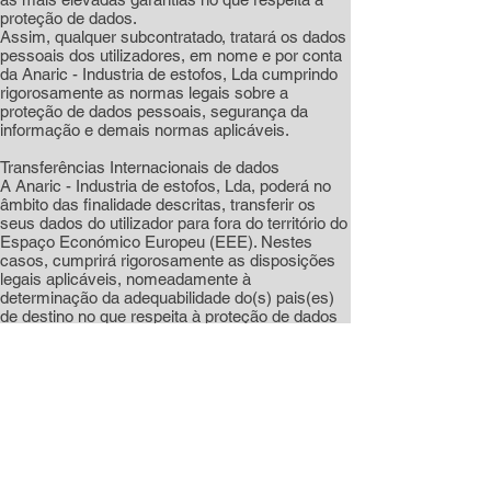
proteção de dados.
Assim, qualquer subcontratado, tratará os dados
pessoais dos utilizadores, em nome e por conta
da Anaric - Industria de estofos, Lda cumprindo
rigorosamente as normas legais sobre a
proteção de dados pessoais, segurança da
informação e demais normas aplicáveis.
Transferências Internacionais de dados
A Anaric - Industria de estofos, Lda, poderá no
âmbito das finalidade descritas, transferir os
seus dados do utilizador para fora do território do
Espaço Económico Europeu (EEE). Nestes
casos, cumprirá rigorosamente as disposições
legais aplicáveis, nomeadamente à
determinação da adequabilidade do(s) pais(es)
de destino no que respeita à proteção de dados
pessoais e aos requisitos aplicáveis a tais
transferências.
Carácter obrigatório dos dados solicitados
Os dados que constam no registo de cliente que
estejam identificados com um (*), serão de
preenchimento obrigatório para cumprir a
finalidade estabelecida.
Como tal, se o utilizador não facultar os