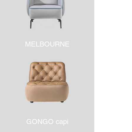
MELBOURNE
GONGO capi