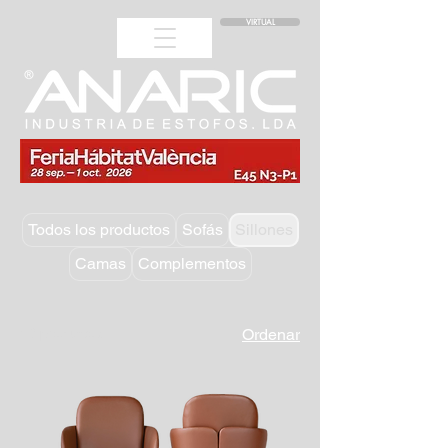
VIRTUAL
Todos los productos
Sofás
Sillones
Camas
Complementos
43 productos
Ordenar